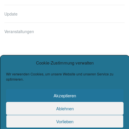
Update
Veranstaltungen
Cookie-Zustimmung verwalten
Wir verwenden Cookies, um unsere Website und unseren Service zu
optimieren.
Copyright © 2026
Burg-Gymnasium Wettin
. |
Datenschutz
|
Akzeptieren
Impressum
Designed by Werbekunst & Graphik.
Ablehnen
Vorlieben