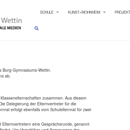
SUCHEN
SCHULE
KUNST+WOHNHEIM
PROJEKT
des Burg-Gymnasiums-Wettin.
ms ab.
er Klassenelternschaften zusammen. Aus diesem
Die Delegierung der Elternvertreter für die
nrat erfolgt ebenfalls vom Schulelternrat für zwei
 8 Elternvertretern eine Gesprächsrunde, genannt
nfindet. Um Vorschläge und Anregungen der