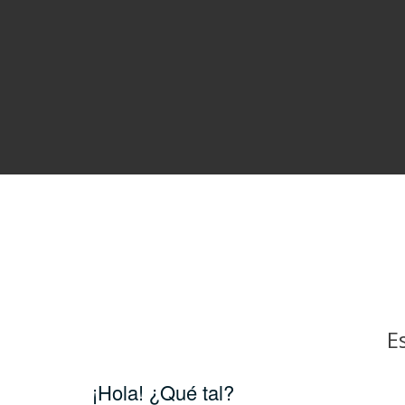
E
¡Hola! ¿Qué tal?