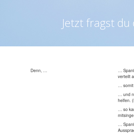
Jetzt fragst du
Denn, …
… Spanis
verteilt
… somit 
… und na
helfen. 
… so kan
mitsinge
… Spanis
Ausspra