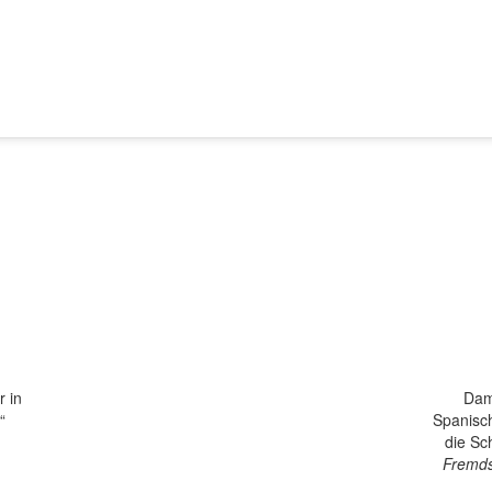
r in
Dam
“
Spanisch
die Sc
Fremds