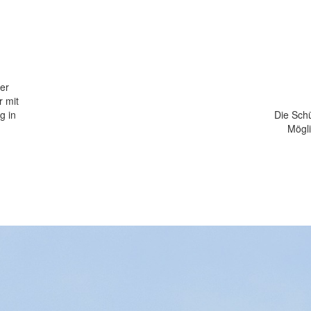
her
r mit
g in
Die Sch
Mögli