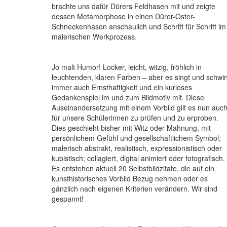
brachte uns dafür Dürers Feldhasen mit und zeigte
dessen Metamorphose in einen Dürer-Oster-
Schneckenhasen anschaulich und Schritt für Schritt im
malerischen Werkprozess.
Jo malt Humor! Locker, leicht, witzig, fröhlich in
leuchtenden, klaren Farben – aber es singt und schwi
immer auch Ernsthaftigkeit und ein kurioses
Gedankenspiel im und zum Bildmotiv mit. Diese
Auseinandersetzung mit einem Vorbild gilt es nun auc
für unsere Schülerinnen zu prüfen und zu erproben.
Dies geschieht bisher mit Witz oder Mahnung, mit
persönlichem Gefühl und gesellschaftlichem Symbol;
malerisch abstrakt, realistisch, expressionistisch oder
kubistisch; collagiert, digital animiert oder fotografisch.
Es entstehen aktuell 20 Selbstbildzitate, die auf ein
kunsthistorisches Vorbild Bezug nehmen oder es
gänzlich nach eigenen Kriterien verändern. Wir sind
gespannt!