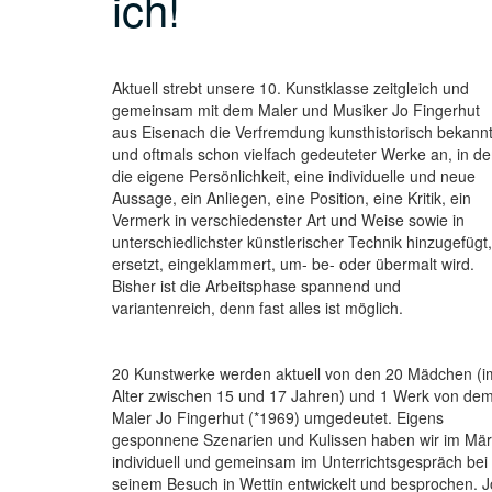
ich!
Aktuell strebt unsere 10. Kunstklasse zeitgleich und
gemeinsam mit dem Maler und Musiker Jo Fingerhut
aus Eisenach die Verfremdung kunsthistorisch bekann
und oftmals schon vielfach gedeuteter Werke an, in d
die eigene Persönlichkeit, eine individuelle und neue
Aussage, ein Anliegen, eine Position, eine Kritik, ein
Vermerk in verschiedenster Art und Weise sowie in
unterschiedlichster künstlerischer Technik hinzugefügt,
ersetzt, eingeklammert, um- be- oder übermalt wird.
Bisher ist die Arbeitsphase spannend und
variantenreich, denn fast alles ist möglich.
20 Kunstwerke werden aktuell von den 20 Mädchen (i
Alter zwischen 15 und 17 Jahren) und 1 Werk von de
Maler Jo Fingerhut (*1969) umgedeutet. Eigens
gesponnene Szenarien und Kulissen haben wir im Mä
individuell und gemeinsam im Unterrichtsgespräch bei
seinem Besuch in Wettin entwickelt und besprochen. J