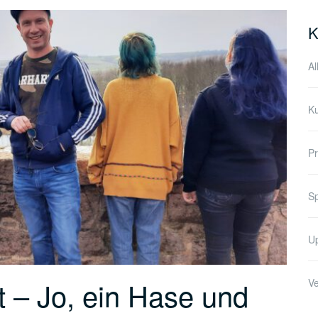
K
Al
K
Pr
Sp
U
nt – Jo, ein Hase und
Ve