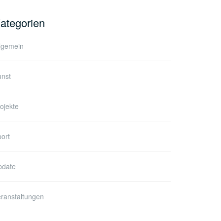
ategorien
lgemein
unst
ojekte
ort
pdate
ranstaltungen