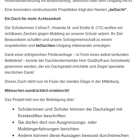
Auseinandersetzung mit Bodyshaming, Sexismus oder dem Umgang mit KI.
Eine besonders eindrucksvolle Projektidee trägt den Namen
„beDacht“
.
Ein Dach für mehr Achtsamkeit
Die Schülerinnen Celina F., Amanda M. und Emilie B. (7/2) wollten ein
sichtbares Zeichen gegen Mobbing an unserer Schule setzen. Ihr Ziel:
Bewusstsein schaffen und unsere Schulgemeinschaft zu einem
respektvollen und
beDachten
Umgang miteinander ermutigen.
Dank einer erfolgreichen Förderanfrage – in Form eines selbst verfassten
Bettelbrief – konnte der Dachdeckermeister Herr Graßhoff aus Schortewitz
gewonnen werden, der ein Dachgestell errichtete und Ziegel spendete.
Herzlichen Dank!
Dieses Dach steht nun im Foyer der zweiten Etage in der Mittelburg.
Mitmachen ausdrücklich erwünscht!
Das Projekt lebt von der Beteiligung aller:
Schülerinnen und Schüler können die Dachziegel mit
Kreidestiften beschriften.
Sie dürfen dort von Ausgrenzungs- oder
Mobbingerfahrungen berichten.
Andere können diese Aussagen bewusst durchstreichen