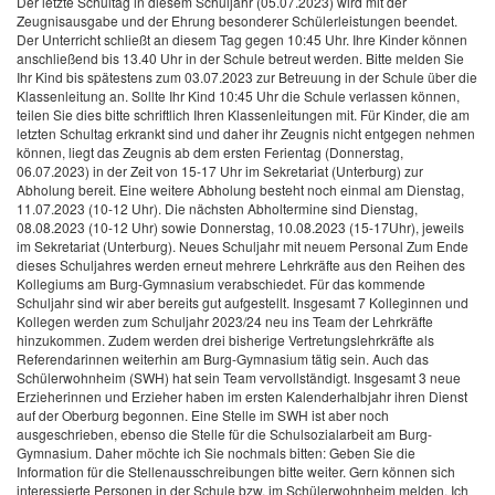
Der letzte Schultag in diesem Schuljahr (05.07.2023) wird mit der
Zeugnisausgabe und der Ehrung besonderer Schülerleistungen beendet.
Der Unterricht schließt an diesem Tag gegen 10:45 Uhr.
Ihre Kinder können
anschließend bis 13.40 Uhr in der Schule betreut werden. Bitte melden Sie
Ihr Kind bis spätestens zum 03.07.2023 zur Betreuung in der Schule über die
Klassenleitung an.
Sollte Ihr Kind 10:45 Uhr die Schule verlassen können,
teilen Sie dies bitte schriftlich Ihren Klassenleitungen mit.
Für Kinder, die am
letzten Schultag erkrankt sind und daher ihr Zeugnis nicht entgegen nehmen
können, liegt das Zeugnis ab dem ersten Ferientag (Donnerstag,
06.07.2023) in der Zeit von 15-17 Uhr im Sekretariat (Unterburg) zur
Abholung bereit. Eine weitere Abholung besteht noch einmal am Dienstag,
11.07.2023 (10-12 Uhr). Die nächsten Abholtermine sind Dienstag,
08.08.2023 (10-12 Uhr) sowie Donnerstag, 10.08.2023 (15-17Uhr), jeweils
im Sekretariat (Unterburg).
Neues Schuljahr mit neuem Personal
Zum Ende
dieses Schuljahres werden erneut mehrere Lehrkräfte aus den Reihen des
Kollegiums am Burg-Gymnasium verabschiedet.
Für das kommende
Schuljahr sind wir aber bereits gut aufgestellt. Insgesamt 7 Kolleginnen und
Kollegen werden zum Schuljahr 2023/24 neu ins Team der Lehrkräfte
hinzukommen. Zudem werden drei bisherige Vertretungslehrkräfte als
Referendarinnen weiterhin am Burg-Gymnasium tätig sein.
Auch das
Schülerwohnheim (SWH) hat sein Team vervollständigt. Insgesamt 3 neue
Erzieherinnen und Erzieher haben im ersten Kalenderhalbjahr ihren Dienst
auf der Oberburg begonnen.
Eine Stelle im SWH ist aber noch
ausgeschrieben, ebenso die Stelle für die Schulsozialarbeit am Burg-
Gymnasium. Daher möchte ich Sie nochmals bitten: Geben Sie die
Information für die Stellenausschreibungen bitte weiter. Gern können sich
interessierte Personen in der Schule bzw. im Schülerwohnheim melden. Ich