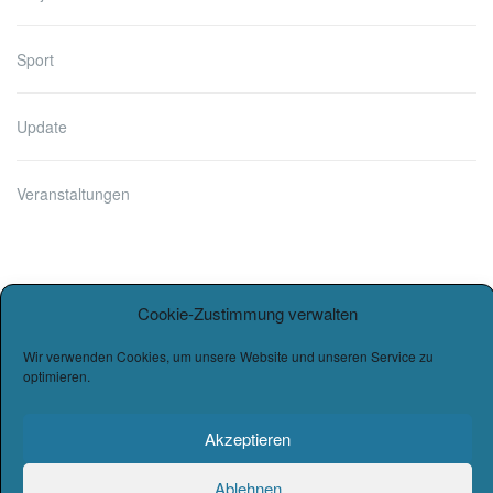
Sport
Update
Veranstaltungen
Cookie-Zustimmung verwalten
Wir verwenden Cookies, um unsere Website und unseren Service zu
optimieren.
Copyright © 2026
Burg-Gymnasium Wettin
. |
Datenschutz
|
Akzeptieren
Impressum
Designed by Werbekunst & Graphik.
Ablehnen