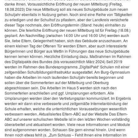
danke Ihnen.
Voraussichtliche Eröffnung der neuen Mittelburg (Freitag,
18.08.2023)
Die neue Mittelburg soll als neues Schulgebäude zum neuen
Schuljahr ebenfalls in Nutzung gehen. Noch sind eine Reihe von Tätigkeiten
zu erledigen und der Schulhof zu pflastern,
aber der Landkreis versicherte
dieser Tage nochmals, den Eröffnungstermin (Stand: heute) einhalten zu
können.
Die feierliche Eröffnung der neuen Mittelburg ist für Freitag (18.08.)
geplant. Am Nachmittag (zwischen 14:00 Uhr und 16:00 Uhr) werden auch
Sie, liebe Eltern, Gelegenheit haben, sich das Gebäude anzuschauen. An
einem kleinen Tag der Offenen Tür werden Eltern, aber auch interessierte
Bürgerinnen und Bürger aus Wettin in Führungen das neue Schulgebäude
kennen lernen können. Herzliche Einladung dazu.
Maßnahmen im Rahmen
des Digitalpakts des Bundes (bis voraussichtlich März 2024)
Seit 2019
werden im Rahmen des Bundesprogramms „DigitalPakt“ Schulen mit einer
zeitgemäßen Schulbildungsinfrastruktur ausgestattet. Am Burg-Gymnasium
haben die Arbeiten im noch laufenden Schuljahr bereits begonnen und
sollen über die Sommerferien auf der Mittelburg und Oberburg
abgeschlossen sein. Die Arbeiten im Haus 5 werden sich nach den
Sommerferien anschließen und ggf. Umplanungen erfordern. Alle
Umplanungen werden über den Vertretungsplan kommuniziert. Im Ergebnis
werden wir dann eine verbesserte und zeitgemäße Internetanbindung der
Schule erhalten, welche die unterrichtlichen Voraussetzungen wesentlich
verbessern werden.
Aktualisiertes Eltern-ABC auf der Website
Das Eltern-
ABC auf unserer schulischen Website ist in den letzten Wochen vollständig
überarbeitet und aktualisiert worden. Viele neue Informationen und Module
sind aufgenommen worden. Schauen Sie gern einmal hinein. Und wenn
Ihnen noch etwas fehlt (s. „Zum Schluss – Fehlt Ihnen eine Information im