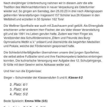
Nach dreijähriger Unterbrechung nahmen wir in diesem Jahr die alte
Tradition des Weihnachtsturniers in neuer Verpackung als Osterturnier
wieder auf. So gingen am Samstag, den 25.03.23 in drei nach Altersgruppen
getrennten Veranstaltungen insgesamt 157 Schüler aus 26 Klassen in den
Wettstreit und erzielten in 50 Spielen 162 Tore!
Die Wettiner Sporthalle war auch mit Zuschauern prall gefüllt. Als Ehrengäste
erschienen unter anderem Herr Fischer, der als Vater dieser Veranstaltung
gilt und sie 1991 ins Leben gerufen hatte. Zudem war Herr Finger als
Vorsitzender des Schulfördervereins „Eltern und Freunde des Burg-
Gymnasiums Wettin e.V.“ präsent und überreichte die begehrten Medaillen
und Pokale, welche der Förderverein gesponsert hatte.
Die Schiedsrichtertätigkeiten übernahmen unsere drei jungen Sportlehrer,
die selbst aktive Fußballer sind und ihre Fachkompetenz tadellos einbringen
konnten. Die kulinarische Versorgung war Aufgabe des 12. Schuljahrgangs.
Er füllte mit dem Gewinn seine Abikasse weiter auf.
Und hier nun die Ergebnisse:
Sieger = Schulmeister der Klassenstufen 5 und 6:
Klasse 6/2
Platz: 6/1
Platz: 6/4
Platz: 5/
2
Beste Spielerin:
Emma Wille (5/5)