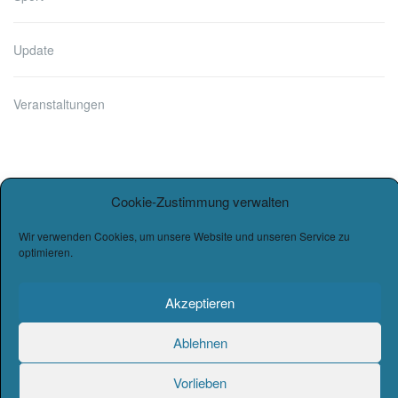
Update
Veranstaltungen
Cookie-Zustimmung verwalten
Wir verwenden Cookies, um unsere Website und unseren Service zu
optimieren.
Copyright © 2026
Burg-Gymnasium Wettin
. |
Datenschutz
|
Akzeptieren
Impressum
Designed by Werbekunst & Graphik.
Ablehnen
Vorlieben