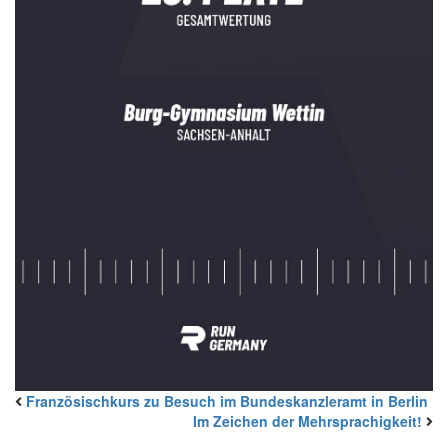
Französischkurs zu Besuch im Bundeskanzleramt in Berlin
Im Zeichen der Mehrsprachigkeit!