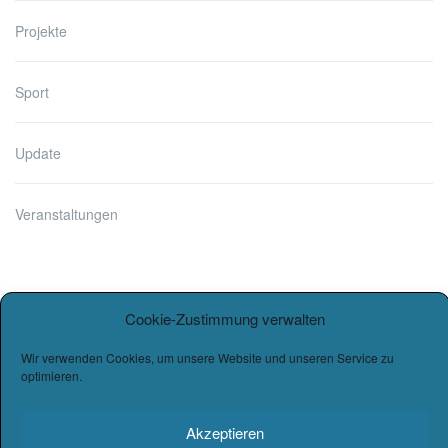
Projekte
Sport
Update
Veranstaltungen
Cookie-Zustimmung verwalten
Wir verwenden Cookies, um unsere Website und unseren Service zu
optimieren.
Akzeptieren
Copyright © 2026
Burg-Gymnasium Wettin
. |
Datenschutz
|